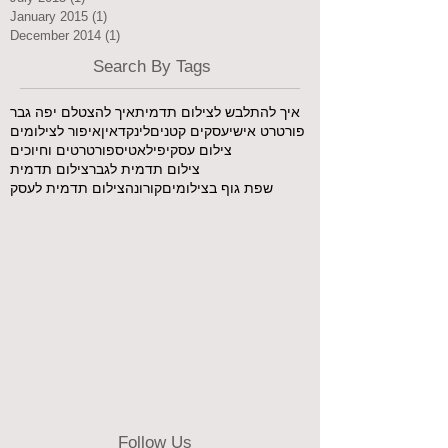
January 2015
(1)
1 post
December 2014
(1)
1 post
Search By Tags
איך להתלבש לצילום תדמית
איך להצטלם יפה גבר
פורטרט אישי
עסקים קטנים
לינקדאין
איפור לצילומים
צילום עסקי
פילאטיס
פורטרטים וחיוכים
צילום תדמית לגבר
צילום תדמית
שפת גוף בצילומים
קורונה
צילום תדמית לעסק
Follow Us