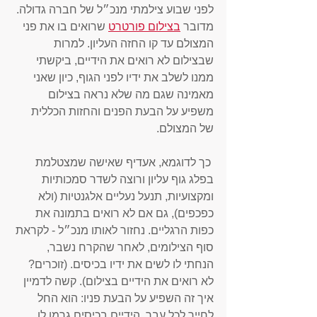
לפני שבוע צילמתי מנכ״ל של חברה גדולה. 
מדובר 
בצילום פורטרט
 שרואים בו את פני 
המצולם עד קו החזה העליון. למרות 
שבצילום לא רואים את הידיים, ביקשתי 
ממנו לשלב את ידיו לפני הגוף, כיון שאני 
מאמינה שגם מה שלא נראה בצילום 
משפיע על הבעת הפנים והחזות הכללית 
של המצולם.
 כך לדוגמא, אעדיף שאישה שמצטלמת 
בפלג גוף עליון ורוצה לשדר סמכותיות 
ומקצועיות, תנעל נעליים אלגנטיות (ולא 
כפכפים), גם אם לא רואים בתמונה את 
כפות הרגליים. נחזור לאותו מנכ״ל - לקראת 
סוף הצילומים, לאחר שהקרח נשבר, 
הנחתי לו לשים את ידיו בכיסים. (זוכרים? 
לא רואים את הידיים בצילום). קשה לדמיין 
איך זה השפיע על הבעת פניו: הוא החל 
לחייך לכל עבר. הידיים בכיסים גרמו לו 