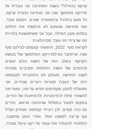
קרקס בכאילו?! בשנה האחרונה אני עובדת על 
פרויקט מתמשך שבו אני מופיעה כנערת קרקס, 
כל פעם בתרגיל ובתפאורה שונים. הקסם עובד, 
ואני מרגישה שאמנם לא מימשתי את החלום 
במלוא מובן המילה, אבל אני משתעשעת בלהיות 
מה שרציתי וזה עובד פסיכולוגית. 
לקראת סוף  2022, חיפשתי קונספט לצילום סוף 
שנה, שיתחבר גם לפרוייקט המתמשך שלי בנושא 
הקרקס. בשלב הזה של השנה כולם עושים 
סיכומים של השנה החולפת ומציבים מטרות 
לשנה החדשה. מעולם לא התחברתי לקונספט 
הזה של הצבת מטרות ויעדים שנתיים, אני 
מסוגלת לתכנן מקסימום חודש קדימה, ומעדיפה 
להשאיר פתח להזדמנויות ולהפתעות של החיים, 
במקום לצעוד במסלול שהותווה מראש. החיים 
גם ככה קשים, לכן רציתי קונספט מצחיק וקליל 
עם קריצה למשהו אפל. אחרי המון מחשבה, 
החלטתי להעמיד את עצמי על רקע עיגול מטרה, 