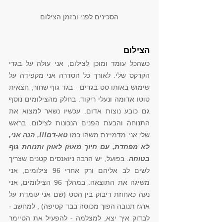
הסכינים לפני ובזמן הצילום
הצילום
כשהכל עומד ומוכן לצילום, אני עולה על בגדי 
הקרקס שלי. לאורך כל הסדרה אני מקפידה על 
שימוש באותו סט בגדים - בגד גוף שחור, חצאית 
טוטו אדומה ונעלי ריקוד. בחלק מהצילומים נוסף 
גם כובע נוצות אדום. עכשיו נשאר למצוא את 
התנוחה והבעת הפנים הנכונות לצילום. בראש 
שלי אני מדמיינת משהו כמו 
טא-דם!!!, הנה אני, 
לא מפחדת,ֿ עם חיוך מאוזן לאוזן ותנוחת גוף 
בטוחה
. בפועל, יש הרבה ניואנסים קטנים שצריך 
לשים לב אליהם ורק אחרי 96 צילומים, אני 
משיגה את התוצאה. במהלך 96 הצילומים, אני 
נעה כאחוזת דיבוק בין הסט (שם אני עומדת על 
ארגז תנובה הפוך מכוסה בבד קטיפה) , למחשב - 
לבדוק איך יצא, למצלמה - להפעיל את הטיימר 