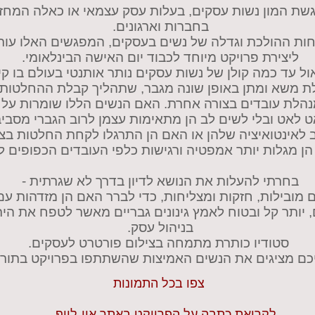
גשת המון נשות עסקים, בעלות עסק עצמאי או כאלה המחז
בחברות וארגונים.
חות ההולכת וגדלה של נשים בעסקים, המפגשים האלו עורר
ליצירת פרויקט מיוחד לכבוד יום האישה הבינלאומי.
 עד כמה קולן של נשות עסקים נותר אותנטי בעולם בו קיי
לת משא ומתן באופן שונה מגבר, שתהליך קבלת ההחלטות
הלת עובדים בצורה אחרת. האם הנשים הללו שומרות על קול
 לאט ובלי לשים לב הן מתאימות עצמן לרוב הגברי מסבי
 לאינטואיציה שלהן או האם הן התרגלו לקחת החלטות בצ
ן מגלות יותר אמפטיה ורגישות כלפי העובדים הכפופים ל
בחרתי להעלות את הנושא לדיון בדרך לא שגרתית -
ם מובילות, חזקות ומצליחות, כדי לברר האם הן מזדהות עם
 יותר קל ובטוח לאמץ גינונים גבריים מאשר לטפח את הית
בניהול עסק.
סטודיו כותרת מתמחה בצילום פורטרט לעסקים.
כם מציגים את הנשים האמיצות שהשתתפו בפרויקט בתור ה
צפו בכל התמונות
לקריאת כתבה על הפרויקט באתר און-לייף