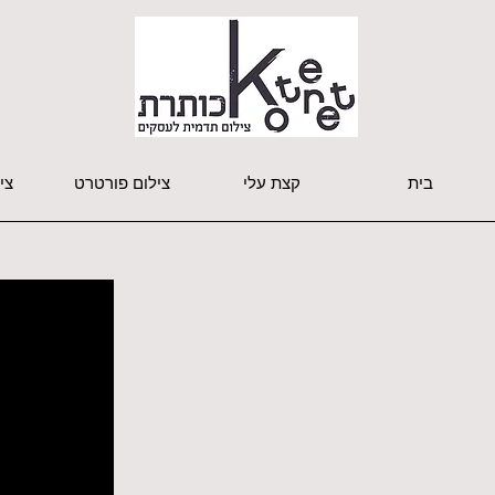
בית
קצת עלי
צילום פורטרט
צי