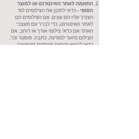
התאמה לאתר האינטרנט או למוצר
הסופי -
כדאי לתכנן את הצילומים לפי
הצורך עליו הם עונים. אם הצילומים הם
לאתר האינטרנט, כדי לברר עם מעצבי
האתר אם כדאי צילומי אורך או רוחב. אם
הצילום מיועד למודעה, כתבה, פוסטר וכו׳,
כדאי לבקש הנחיות מיוחדות מהמעצב
הגרפי איתו אתם עובדים.
איפה נערך יום הצילום?
בסטודיו,
במשרד שלכם או שאתם מעדיפים צילומי
חוץ? הכל בהתאם לאופי העסק, עונות
השנה, זמינות הצוות וקרבת הסטודיו למקום
המגורים.
קוד לבוש -
מהו קוד הלבוש המקובל בעסק
שלכם? האם תרצו שכל העובדים יגיעו
לבושים בצבע תואם, נניח - גוונים שונים של
כחול? האם תרצו שיצטלמו בבגדים
רשמיים או יום-יומיים? לדוגמא: במשרדי
עורכי דין מקובל היום שכל איש צוות
מצטלם בשתי מערכות לבוש: צילום רשמי