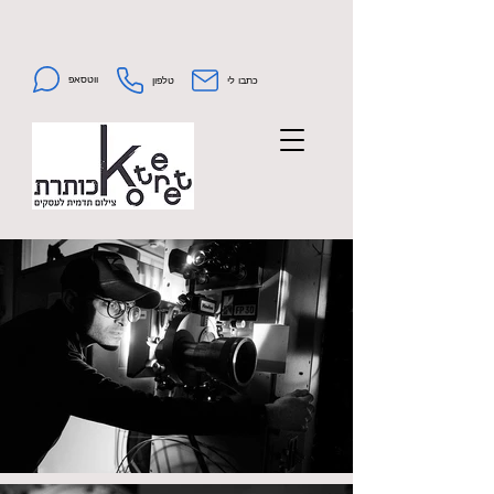
ווטסאפ
כתבו לי
טלפון