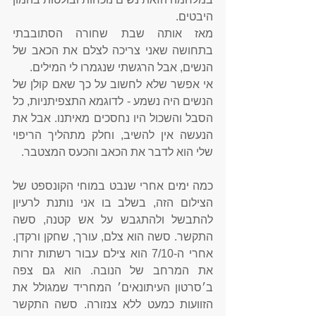
היבטים. 
מאז אותה שבת שחורה הסתובבתי 
בתחושה שאני צריכה לצלם את הכאב של 
הנשים, אבל הרגשתי שנגמרו לי המילים. 
אי אפשר שלא לחשוב על כך שאם קולן של 
הנשים היה נשמע - לדוגמא התצפיתניות, כל 
הסבל והשכול היו נחסכים מאיתנו. אבל את 
הנעשה אין להשיב, וחלק מתהליך הריפוי 
שלי הוא לדבר את הכאב והכעס המצטבר. 
כמה ימים אחרי שנבט במוחי הקונספט של 
הצילום הזה, בשלב בו אני נותנת לרעיון 
להתבשל ולהתגבש על אש קטנה, סשה 
התקשר. סשה הוא צלם, עורך, שחקן ורקדן. 
אחרי ה-7/10 הוא צילם עבור רשתות זרות 
את המרחב של הנובה. הוא גם צפה 
ב׳סרטון העיתונאים׳ המחריד שמגולל את 
הזוועות כמעט ללא צנזורה. סשה התקשר 