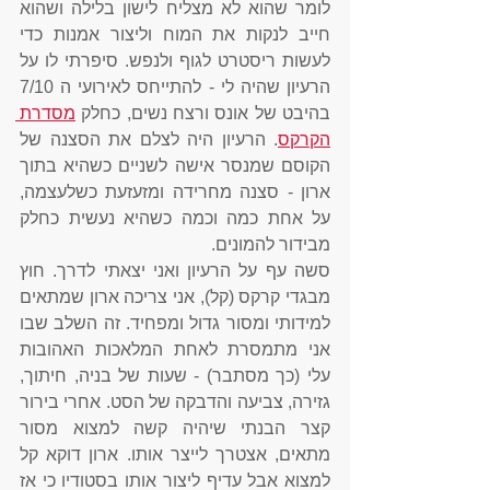
לומר שהוא לא מצליח לישון בלילה ושהוא 
חייב לנקות את המוח וליצור אמנות כדי 
לעשות ריסטרט לגוף ולנפש. סיפרתי לו על 
הרעיון שהיה לי - להתייחס לאירועי ה 7/10 
בהיבט של אונס ורצח נשים, כחלק 
מסדרת 
הקרקס
. הרעיון היה לצלם את הסצנה של 
הקוסם שמנסר אישה לשניים כשהיא בתוך 
ארון - סצנה מחרידה ומזעזעת כשלעצמה, 
על אחת כמה וכמה כשהיא נעשית כחלק 
מבידור להמונים. 
סשה עף על הרעיון ואני יצאתי לדרך. חוץ 
מבגדי קרקס (קל), אני צריכה ארון שמתאים 
למידותי ומסור גדול ומפחיד. זה השלב שבו 
אני מתמסרת לאחת המלאכות האהובות 
עלי (כך מסתבר) - שעות של בניה, חיתוך, 
גזירה, צביעה והדבקה של הסט. אחרי בירור 
קצר הבנתי שיהיה קשה למצוא מסור 
מתאים, אצטרך לייצר אותו. ארון דוקא קל 
למצוא אבל עדיף ליצור אותו בסטודיו כי אז 