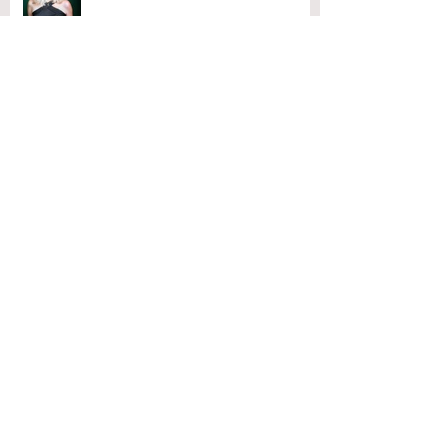
לצלם גם כשנגמרות המילים
פורטרט מלחמה
קאסה לינדה