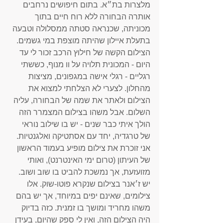
מלצרות בת״א. בתום חיפושים נרחבים 
אותרה הבחורה ללא רוח חיים בתוך 
מכוניתה, שכנראה סטתה ממסלולה וטבעה 
בתעלת איילון שהיתה מוצפת במי גשמים. 
הצילום הקשה של חילוץ הרכב זכור לי עד 
היום - המכונית תלויה על וו מנוף, כששתי 
רגליים - רגלי אישה במגפונים, מציצות 
מהחלון. לצערי לא הצלחתי למצוא את 
הצילום ולאתר את שמה של הבחורה, עליה 
השלום. אבל משהו בצילום המצמרר הזה 
הולך איתי כבר שנים - יש בו שילוב נוראי 
של טרגדיה, יחד עם אסתטיקה ואלגנטיות. 
אני זוכרת את צילום מופיע בעמוד הראשון 
של העיתון (טרום ימי האינטרנט), ואותי 
מזועזעת, אך נמשכת להביט בו שוב ושוב. 
יש ז׳אנר בצילום שנקרא פוטו-שוק. אלו 
צילומים, שאינם יפים במיוחד, אך יש בהם 
משהו מחריד ומושך בו זמנית. כזה בדיוק 
היה הצילום הזה, ואין לי ספק שהיום, בעידן 